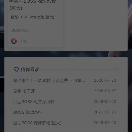
巨型BOSS 深海怒蛟(巨大)
BOSS展示
千城
猜你喜欢
整理市面上千款素材 会员免费下 可单独买-5个多G
2026-07-23
宠物 姜子牙
2026-06-27
巨型BOSS 七首深海蛟
2026-06-20
BOSS 御驾亲征
2026-06-20
巨型BOSS 深海怒蛟(巨大)
2026-06-20