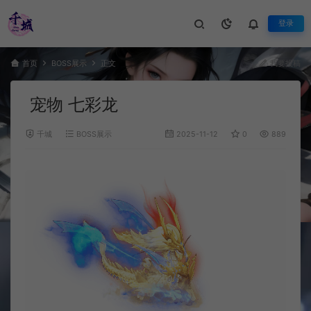
登录
首页
BOSS展示
正文
我要投稿
宠物 七彩龙
千城
BOSS展示
2025-11-12
0
889