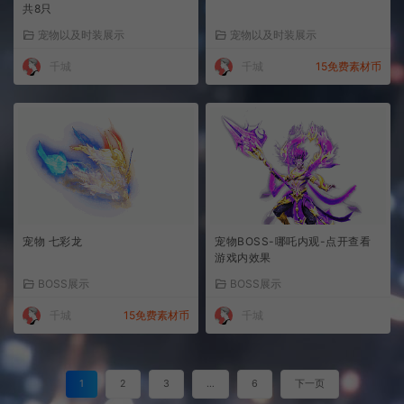
共8只
宠物以及时装展示
宠物以及时装展示
千城
千城
15免费素材币
宠物 七彩龙
宠物BOSS-哪吒内观-点开查看
游戏内效果
BOSS展示
BOSS展示
千城
15免费素材币
千城
1
2
3
…
6
下一页