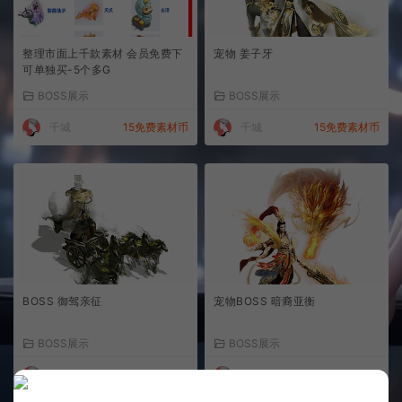
整理市面上千款素材 会员免费下
宠物 姜子牙
可单独买-5个多G
BOSS展示
BOSS展示
千城
15免费素材币
千城
15免费素材币
BOSS 御驾亲征
宠物BOSS 暗裔亚衡
BOSS展示
BOSS展示
千城
15免费素材币
千城
15免费素材币