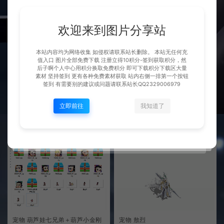
欢迎来到图片分享站
本站内容均为网络收集 如侵权请联系站长删除。 本站无任何充
值入口 图片全部免费下载 注册立得10积分-签到获取积分，然
后子啊个人中心用积分换取免费积分 即可下载积分下载区大量
素材 坚持签到 更有各种免费素材获取 站内右侧一排第一个按钮
宠物BOSS 天外天白发仙
宠物 蹦蹦松松
签到 有需要别的建议或问题请联系站长QQ2329006979
BOSS展示
宠物以及时装展示
立即前往
我知道了
千城
15免费素材币
千城
15免费素材币
宠物 葫芦娃七兄弟＋葫芦小金刚
宠物 敖烈