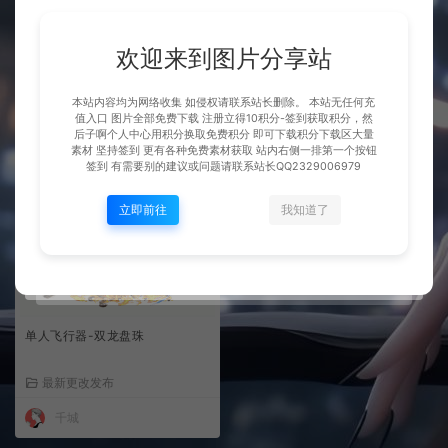
欢迎来到图片分享站
整理市面上千款素材 会员免费下
多人飞行器-云彩圣莲
可单独买-5个多G
本站内容均为网络收集 如侵权请联系站长删除。 本站无任何充
BOSS展示
最新更改发布
值入口 图片全部免费下载 注册立得10积分-签到获取积分，然
后子啊个人中心用积分换取免费积分 即可下载积分下载区大量
千城
15免费素材币
千城
15免费素材币
素材 坚持签到 更有各种免费素材获取 站内右侧一排第一个按钮
签到 有需要别的建议或问题请联系站长QQ2329006979
立即前往
我知道了
单人飞行器-双龙盘珠
最新更改发布
千城