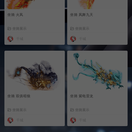
坐骑 火凤
坐骑 凤舞九天
坐骑展示
坐骑展示
千城
千城
坐骑 双俱暗狼
坐骑 紫电雷龙
坐骑展示
坐骑展示
千城
千城