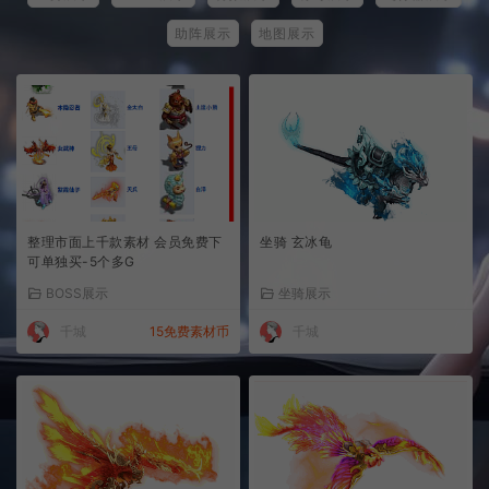
助阵展示
地图展示
整理市面上千款素材 会员免费下
坐骑 玄冰龟
可单独买-5个多G
BOSS展示
坐骑展示
千城
15免费素材币
千城