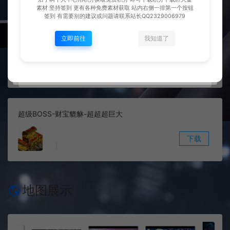
素材 坚持签到 更有各种免费素材获取 站内右侧一排第一个按钮
签到 有需要别的建议或问题请联系站长QQ2329006979
立即前往
我知道了
BOSS 遂冥巨兽
下载
|
超级BOSS-财宝貔貅-超超超巨大
下载
|
地图展示