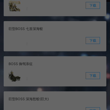
下载
|
巨型BOSS 七首深海蛟
下载
|
BOSS 御驾亲征
下载
|
巨型BOSS 深海怒蛟(巨大)