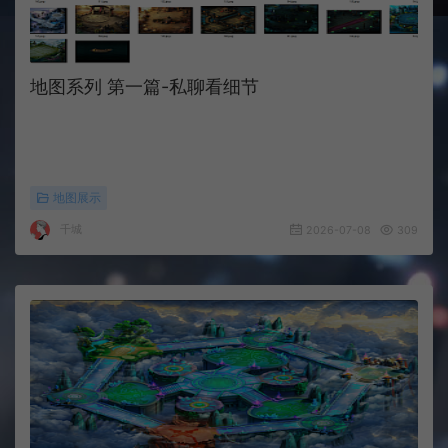
地图系列 第一篇-私聊看细节
地图展示
千城
2026-07-08
309