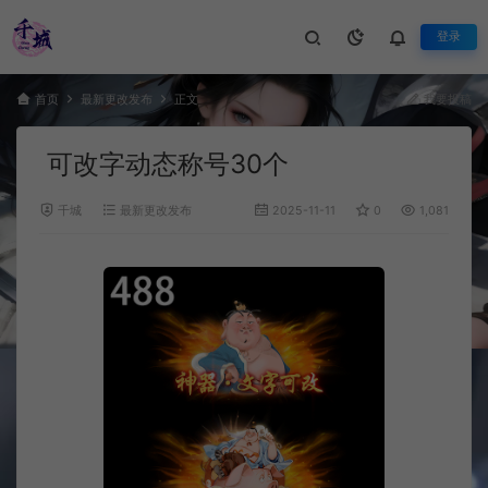
登录
首页
最新更改发布
正文
我要投稿
可改字动态称号30个
千城
最新更改发布
2025-11-11
0
1,081