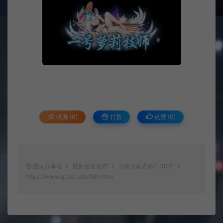
收藏 (0)
打赏
点赞 (
0
)
图片分享站
最新更改发布
可改字动态称号30个
https://www.qcsc1.vip/489.html