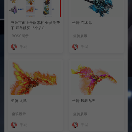
整理市面上千款素材 会员免费
坐骑 玄冰龟
下 可单独买-5个多G
BOSS展示
坐骑展示
千城
千城
坐骑 火凤
坐骑 凤舞九天
坐骑展示
坐骑展示
千城
千城