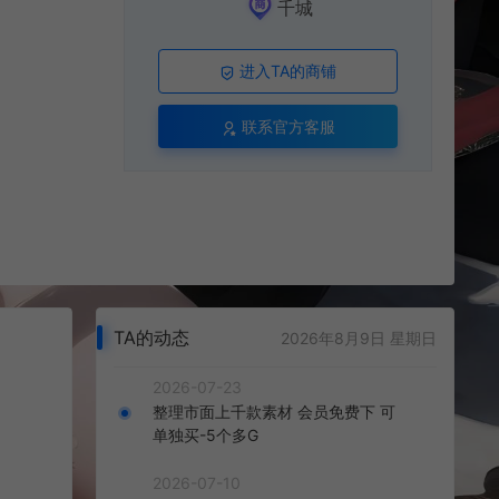
千城
进入TA的商铺
联系官方客服
TA的动态
2026年8月9日 星期日
2026-07-23
整理市面上千款素材 会员免费下 可
单独买-5个多G
2026-07-10