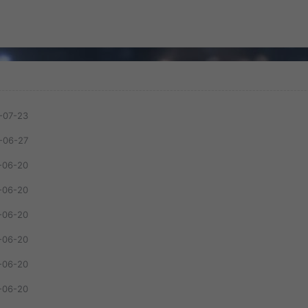
-07-23
-06-27
-06-20
-06-20
-06-20
-06-20
-06-20
-06-20