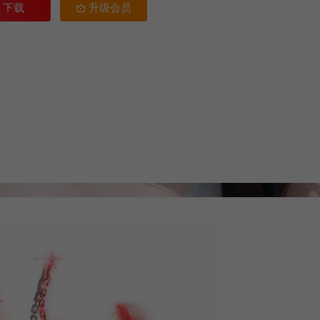
下载
升级会员