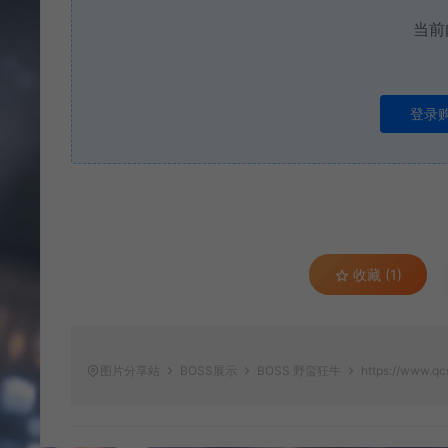
当前
登录
收藏 (1)
图片分享站
BOSS展示
BOSS 野蛮狂牛
https://www.qcs