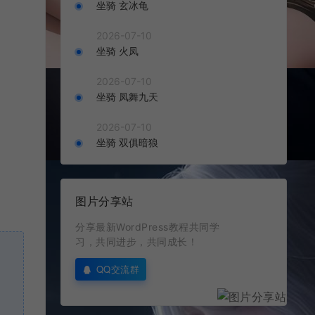
坐骑 玄冰龟
2026-07-10
坐骑 火凤
2026-07-10
坐骑 凤舞九天
2026-07-10
坐骑 双俱暗狼
图片分享站
分享最新WordPress教程共同学
习，共同进步，共同成长！
QQ交流群