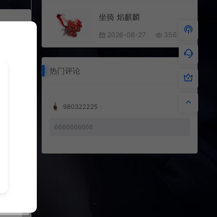
坐骑 焰麒麟
2026-06-27
356
热门评论
980322225：
6666666666