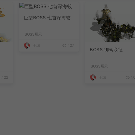
巨型BOSS 七首深海蛟
BOSS展示
千城
427
BOSS 御驾亲征
BOSS展示
1,422
千城
1,