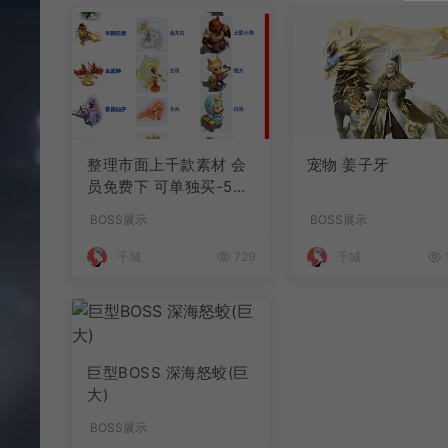
整理市面上千款素材 会
宠物 姜子牙
员免费下 可单独买-5个
多G
BOSS展示
BOSS展示
千城
729
千城
巨型BOSS 深海怒蛟(巨
大)
BOSS展示