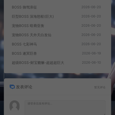
BOSS 御驾亲征
2026-06-20
巨型BOSS 深海怒蛟(巨大)
2026-06-20
宠物BOSS 暗裔亚衡
2026-06-20
宠物BOSS 天外天白发仙
2026-06-20
BOSS 七彩神马
2026-06-20
BOSS 遂冥巨兽
2026-06-19
超级BOSS-财宝貔貅-超超超巨大
2026-06-10
发表评论
暂无评论