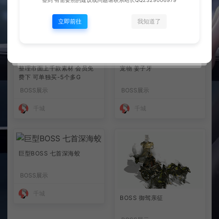
签到 有需要别的建议或问题请联系站长QQ2329006979
立即前往
我知道了
整理市面上千款素材 会员免
宠物 姜子牙
费下 可单独买-5个多G
BOSS展示
BOSS展示
千城
千城
巨型BOSS 七首深海蛟
BOSS展示
千城
BOSS 御驾亲征