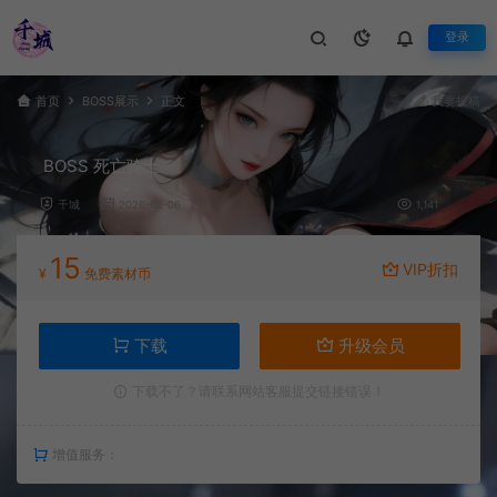
登录
首页
BOSS展示
正文
我要投稿
BOSS 死亡骑士
千城
2026-06-06
1,141
15
VIP折扣
¥
免费素材币
下载
升级会员
下载不了？请联系网站客服提交链接错误！
增值服务：