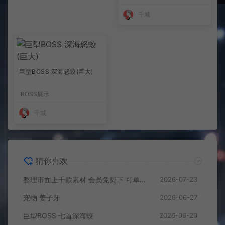
千城
巨型BOSS 深海怒蛟(巨大)
BOSS展示
千城
猜你喜欢
整理市面上千款素材 会员免费下 可单独买-5个多G
2026-07-23
宠物 姜子牙
2026-06-27
巨型BOSS 七首深海蛟
2026-06-20