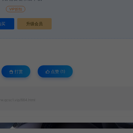
VIP折扣
购买
升级会员
打赏
点赞 (
1
)
w.qcsc1.vip/664.html