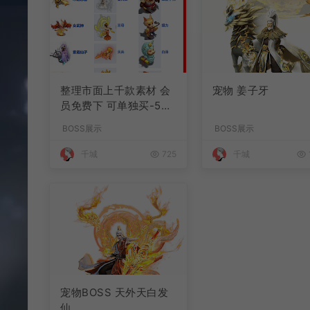
整理市面上千款素材 会
宠物 姜子牙
员免费下 可单独买-5个
多G
BOSS展示
BOSS展示
千城
725
千城
宠物BOSS 天外天白发
仙