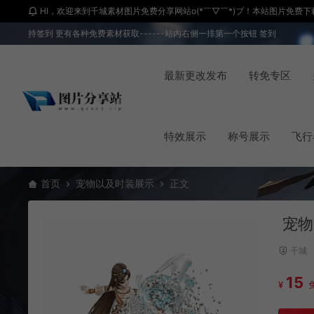
HI，欢迎来到千城素材图片免费分享网站o(*￣▽￣*)ブ！本站图片免费下载 
持签到 更有各种免费素材获取------站内右侧一排第一个按钮 签到
最新更改发布
转免专区
特效展示
称号展示
飞行
首页
宠物以及时装展示
正文
宠物
千城
15
¥