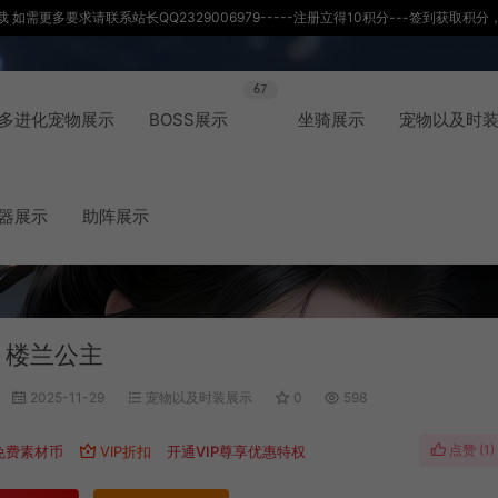
如需更多要求请联系站长QQ2329006979-----注册立得10积分---签到获取
67
多进化宠物展示
BOSS展示
坐骑展示
宠物以及时
器展示
助阵展示
 楼兰公主
2025-11-29
宠物以及时装展示
0
598
点赞 (
1
)
免费素材币
VIP折扣
开通VIP尊享优惠特权