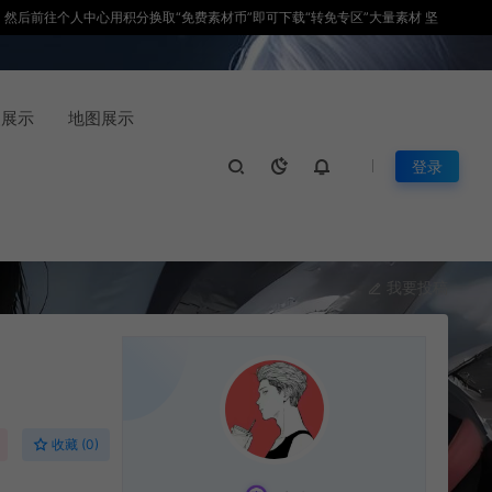
积分，然后前往个人中心用积分换取“免费素材币”即可下载“转免专区”大量素材 坚
装展示
地图展示
登录
我要投稿
收藏 (0)