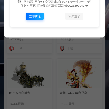
素材 坚持签到 更有各种免费素材获取 站内右侧一排第一个按钮
签到 有需要别的建议或问题请联系站长QQ2329006979
立即前往
我知道了
整理市面上千款素材 会员免
宠物 姜子牙
费下 可单独买-5个多G
BOSS展示
BOSS展示
千城
千城
BOSS 御驾亲征
宠物BOSS 暗裔亚衡
BOSS展示
BOSS展示