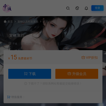
登录
首页
宠物以及时装展示
正文
我要投稿
宠物 敖烈
千城
2026-04-20
1,103
15
VIP折扣
¥
免费素材币
下载
升级会员
下载不了？请联系网站客服提交链接错误！
增值服务：