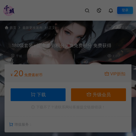
登录
首页
最新更改发布
正文
我要投稿
180级套装+首饰 签到积分兑换免费积分 免费获得
千城
2025-12-22
2,017
20
VIP折扣
¥
免费素材币
下载
升级会员
下载不了？请联系网站客服提交链接错误！
增值服务：