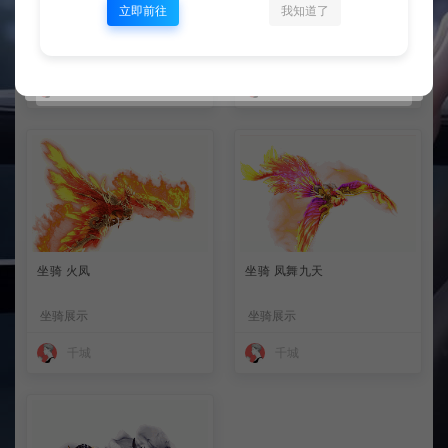
整理市面上千款素材 会员免费
坐骑 玄冰龟
立即前往
我知道了
下 可单独买-5个多G
BOSS展示
坐骑展示
千城
千城
坐骑 火凤
坐骑 凤舞九天
坐骑展示
坐骑展示
千城
千城