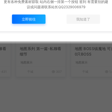
更有各种免费素材获取 站内右侧一排第一个按钮 签到 有需要别的建
议或问题请联系站长QQ2329006979
立即前往
我知道了
聊看
地图系列 第一篇-私聊看
地图 BOSS镇魔地 可
细节
0只BOSS
地图展示
地图展示
431
千城
307
千城
1,