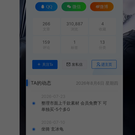
QQ
微信
微博
266
310,887
4
文章
浏览
收藏
159
1
13
评论
标签
分类
进主页
关注Ta
发私信
TA的动态
2026年8月6日 星期四
2026-07-23
整理市面上千款素材 会员免费下 可
单独买-5个多G
2026-07-10
坐骑 玄冰龟