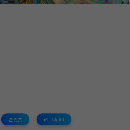
打赏
点赞 (
0
)