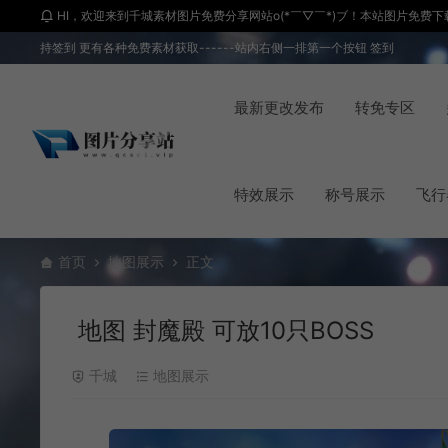
HI，欢迎来到千城素材图片免费分享网站o(*￣▽￣*)ブ！本站图片免费下载 
持签到 更有各种免费素材获取------站内右侧一排第一个按钮 签到
最新更改发布
转免专区
特效展示
称号展示
飞行
首页
地图展示
正文
地图 封魔殿 可放10只BOSS
千城
地图展示