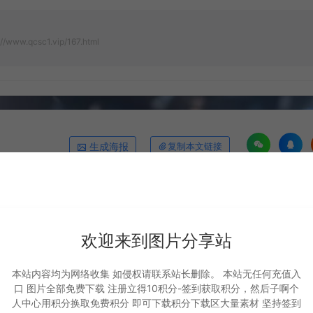
://www.qcsc1.vip/167.html
生成海报
复制本文链接
下一篇：
地图 财源宝地
欢迎来到图片分享站
本站内容均为网络收集 如侵权请联系站长删除。 本站无任何充值入
口 图片全部免费下载 注册立得10积分-签到获取积分，然后子啊个
人中心用积分换取免费积分 即可下载积分下载区大量素材 坚持签到