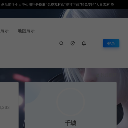
积分，然后前往个人中心用积分换取“免费素材币”即可下载“转免专区”大量素材 坚
装展示
地图展示
登录
我要投稿
1,363
千城