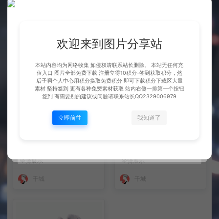
整理市面上千款素材 会员免费
坐骑 玄冰龟
下 可单独买-5个多G
BOSS展示
坐骑展示
欢迎来到图片分享站
千城
千城
本站内容均为网络收集 如侵权请联系站长删除。 本站无任何充
值入口 图片全部免费下载 注册立得10积分-签到获取积分，然
后子啊个人中心用积分换取免费积分 即可下载积分下载区大量
素材 坚持签到 更有各种免费素材获取 站内右侧一排第一个按钮
签到 有需要别的建议或问题请联系站长QQ2329006979
立即前往
我知道了
坐骑 火凤
坐骑 凤舞九天
坐骑展示
坐骑展示
千城
千城