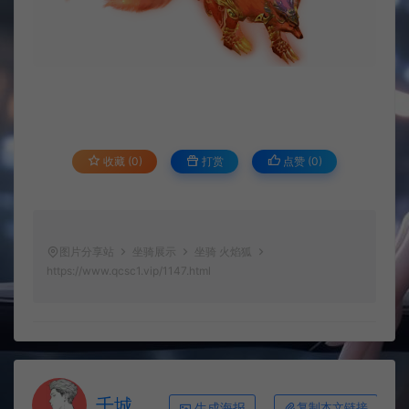
收藏 (0)
打赏
点赞 (
0
)
图片分享站
坐骑展示
坐骑 火焰狐
https://www.qcsc1.vip/1147.html
千城
生成海报
复制本文链接