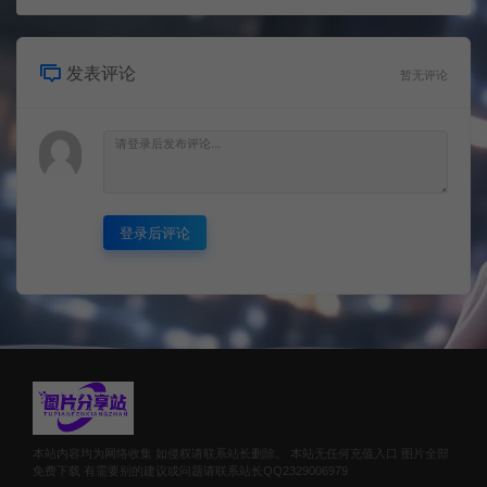
发表评论
暂无评论
登录后评论
本站内容均为网络收集 如侵权请联系站长删除。 本站无任何充值入口 图片全部
免费下载 有需要别的建议或问题请联系站长QQ2329006979