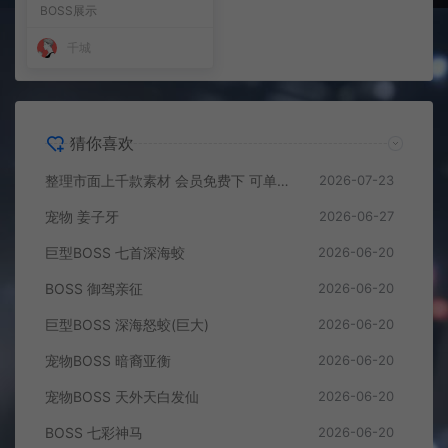
BOSS展示
千城
猜你喜欢
整理市面上千款素材 会员免费下 可单独买-5个多G
2026-07-23
宠物 姜子牙
2026-06-27
巨型BOSS 七首深海蛟
2026-06-20
BOSS 御驾亲征
2026-06-20
巨型BOSS 深海怒蛟(巨大)
2026-06-20
宠物BOSS 暗裔亚衡
2026-06-20
宠物BOSS 天外天白发仙
2026-06-20
BOSS 七彩神马
2026-06-20