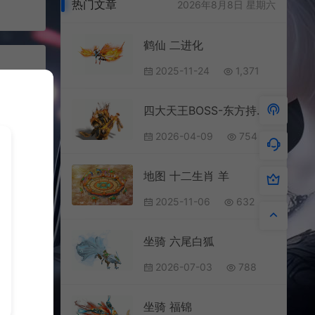
热门文章
2026年8月8日 星期六
鹤仙 二进化
2025-11-24
1,371
四大天王BOSS-东方持国天王
2026-04-09
754
地图 十二生肖 羊
2025-11-06
632
坐骑 六尾白狐
2026-07-03
788
695
坐骑 福锦