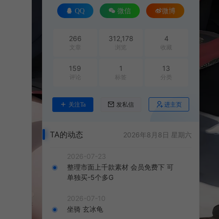
QQ
微信
微博
266
312,178
4
文章
浏览
收藏
159
1
13
评论
标签
分类
进主页
关注Ta
发私信
TA的动态
2026年8月8日 星期六
2026-07-23
整理市面上千款素材 会员免费下 可
单独买-5个多G
2026-07-10
坐骑 玄冰龟