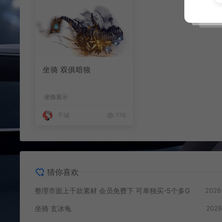
坐骑 双俱暗狼
坐骑展示
千城
776
猜你喜欢
整理市面上千款素材 会员免费下 可单独买-5个多G
2026
坐骑 玄冰龟
2026