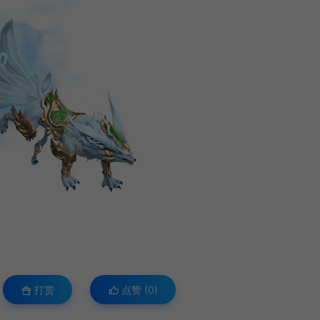
打赏
点赞 (
0
)