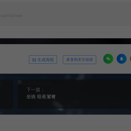
vip/1153.html
生成海报
复制本文链接
下一篇：
坐骑 暗夜饕餮