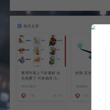
相关文章
整理市面上千款素材 会
坐骑 玄冰龟
员免费下 可单独买-5个
多G
BOSS展示
坐骑展示
千城
725
千城