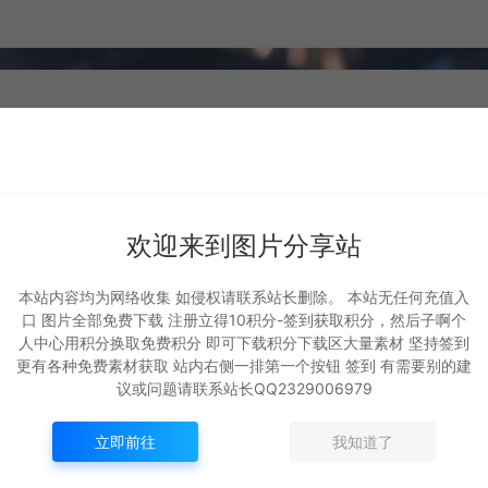
欢迎来到图片分享站
本站内容均为网络收集 如侵权请联系站长删除。 本站无任何充值入
口 图片全部免费下载 注册立得10积分-签到获取积分，然后子啊个
坐骑 火凤
坐骑 凤舞九天
人中心用积分换取免费积分 即可下载积分下载区大量素材 坚持签到
更有各种免费素材获取 站内右侧一排第一个按钮 签到 有需要别的建
坐骑展示
坐骑展示
议或问题请联系站长QQ2329006979
693
千城
874
千城
立即前往
我知道了