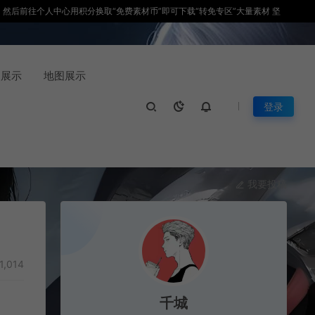
积分，然后前往个人中心用积分换取“免费素材币”即可下载“转免专区”大量素材 坚
装展示
地图展示
登录
我要投稿
1,014
千城