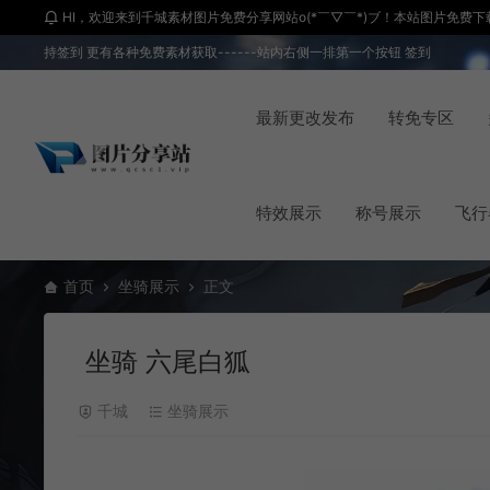
HI，欢迎来到千城素材图片免费分享网站o(*￣▽￣*)ブ！本站图片免费下载 
持签到 更有各种免费素材获取------站内右侧一排第一个按钮 签到
最新更改发布
转免专区
特效展示
称号展示
飞行
首页
坐骑展示
正文
坐骑 六尾白狐
千城
坐骑展示