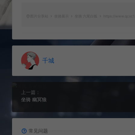
图片分享站
坐骑展示
坐骑 六尾白狐
https://www.qcsc1.
千城
上一篇：
坐骑 幽冥狼
常见问题