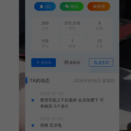
QQ
微信
微博
266
310,516
4
文章
浏览
收藏
159
1
13
评论
标签
分类
进主页
关注Ta
发私信
TA的动态
2026年8月6日 星期四
2026-07-23
整理市面上千款素材 会员免费下 可
单独买-5个多G
2026-07-10
坐骑 玄冰龟