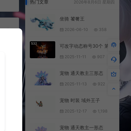
热门文章
2026年8月6日 星期四
坐骑 饕餮王
2026-06-10
358
可改字动态称号30个 第二篇
2025-11-11
907
宠物 通天教主三形态
2025-11-13
922
宠物 时装 域外王子
2025-12-17
1,198
689
宠物 通天教主一形态