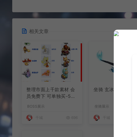
相关文章
整理市面上千款素材 会
坐骑 玄冰龟
员免费下 可单独买-5个
多G
BOSS展示
坐骑展示
千城
696
千城