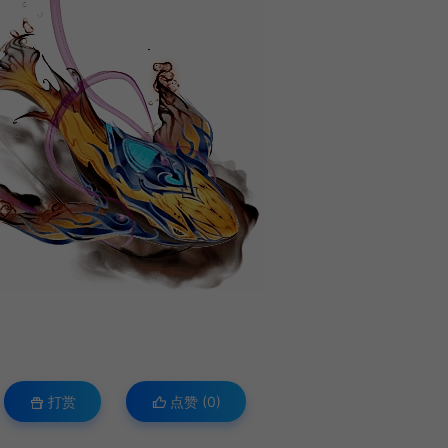
打赏
点赞 (
0
)