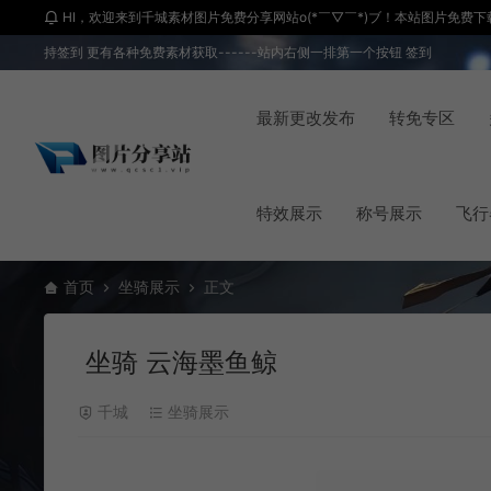
HI，欢迎来到千城素材图片免费分享网站o(*￣▽￣*)ブ！本站图片免费下载 
持签到 更有各种免费素材获取------站内右侧一排第一个按钮 签到
最新更改发布
转免专区
特效展示
称号展示
飞行
首页
坐骑展示
正文
坐骑 云海墨鱼鲸
千城
坐骑展示