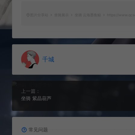
图片分享站
坐骑展示
坐骑 云海墨鱼鲸
https://www.qcsc
千城
上一篇：
坐骑 紫晶葫芦
常见问题