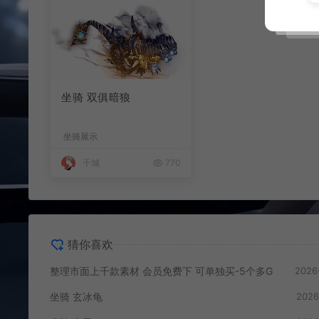
坐骑 双俱暗狼
坐骑展示
千城
770
猜你喜欢
整理市面上千款素材 会员免费下 可单独买-5个多G
2026
坐骑 玄冰龟
2026