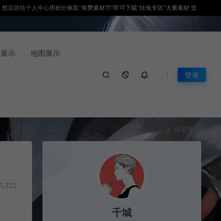
积分，然后前往个人中心用积分换取“免费素材币”即可下载“转免专区”大量素材 坚
装展示
地图展示
登录
我要投稿
1,322
千城