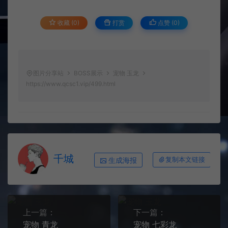
收藏 (0)
打赏
点赞 (
0
)
图片分享站
BOSS展示
宠物 玉龙
https://www.qcsc1.vip/499.html
千城
生成海报
复制本文链接
上一篇：
下一篇：
宠物 青龙
宠物 七彩龙