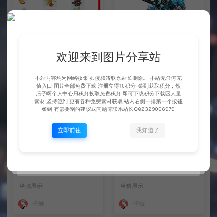
整理市面上千款素材 会员免费
坐骑 玄冰龟
下 可单独买-5个多G
欢迎来到图片分享站
BOSS展示
坐骑展示
千城
千城
本站内容均为网络收集 如侵权请联系站长删除。 本站无任何充
值入口 图片全部免费下载 注册立得10积分-签到获取积分，然
后子啊个人中心用积分换取免费积分 即可下载积分下载区大量
素材 坚持签到 更有各种免费素材获取 站内右侧一排第一个按钮
签到 有需要别的建议或问题请联系站长QQ2329006979
立即前往
我知道了
坐骑 火凤
坐骑 凤舞九天
坐骑展示
坐骑展示
千城
千城