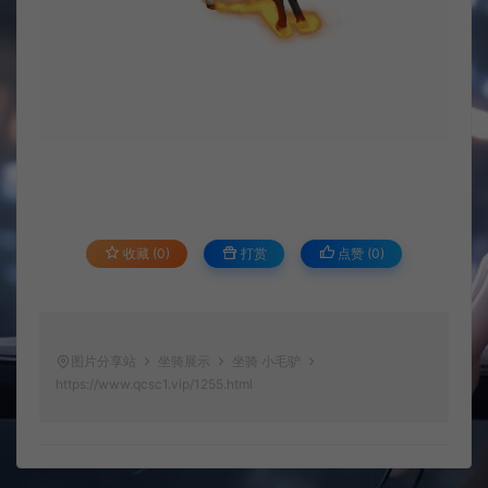
收藏 (0)
打赏
点赞 (
0
)
图片分享站
坐骑展示
坐骑 小毛驴
https://www.qcsc1.vip/1255.html