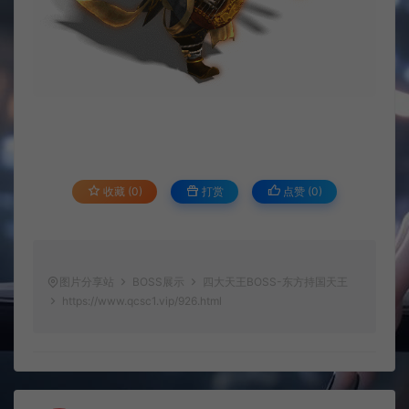
收藏 (0)
打赏
点赞 (
0
)
图片分享站
BOSS展示
四大天王BOSS-东方持国天王
https://www.qcsc1.vip/926.html