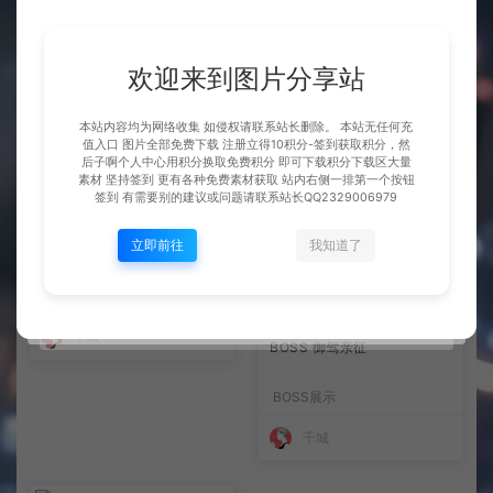
整理市面上千款素材 会员免费
宠物 姜子牙
欢迎来到图片分享站
下 可单独买-5个多G
BOSS展示
BOSS展示
本站内容均为网络收集 如侵权请联系站长删除。 本站无任何充
值入口 图片全部免费下载 注册立得10积分-签到获取积分，然
千城
千城
后子啊个人中心用积分换取免费积分 即可下载积分下载区大量
素材 坚持签到 更有各种免费素材获取 站内右侧一排第一个按钮
签到 有需要别的建议或问题请联系站长QQ2329006979
立即前往
我知道了
巨型BOSS 七首深海蛟
BOSS展示
千城
BOSS 御驾亲征
BOSS展示
千城