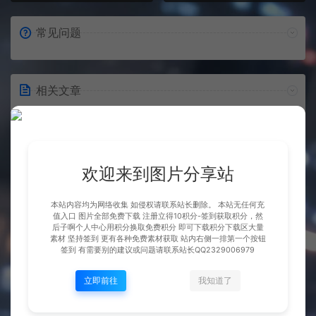
常见问题
相关文章
欢迎来到图片分享站
本站内容均为网络收集 如侵权请联系站长删除。 本站无任何充
整理市面上千款素材 会员免费
宠物 姜子牙
值入口 图片全部免费下载 注册立得10积分-签到获取积分，然
下 可单独买-5个多G
后子啊个人中心用积分换取免费积分 即可下载积分下载区大量
素材 坚持签到 更有各种免费素材获取 站内右侧一排第一个按钮
BOSS展示
BOSS展示
签到 有需要别的建议或问题请联系站长QQ2329006979
千城
千城
立即前往
我知道了