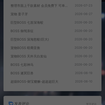
整理市面上千款素材 会员免费下 可单独买-5个多G
2026-07-23
宠物 姜子牙
2026-06-27
巨型BOSS 七首深海蛟
2026-06-20
BOSS 御驾亲征
2026-06-20
巨型BOSS 深海怒蛟(巨大)
2026-06-20
宠物BOSS 暗裔亚衡
2026-06-20
宠物BOSS 天外天白发仙
2026-06-20
BOSS 七彩神马
2026-06-20
BOSS 遂冥巨兽
2026-06-19
超级BOSS-财宝貔貅-超超超巨大
2026-06-10
发表评论
暂无评论