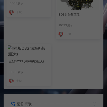
BOSS展示
千城
BOSS 御驾亲征
BOSS展示
千城
巨型BOSS 深海怒蛟(巨大)
BOSS展示
千城
猜你喜欢