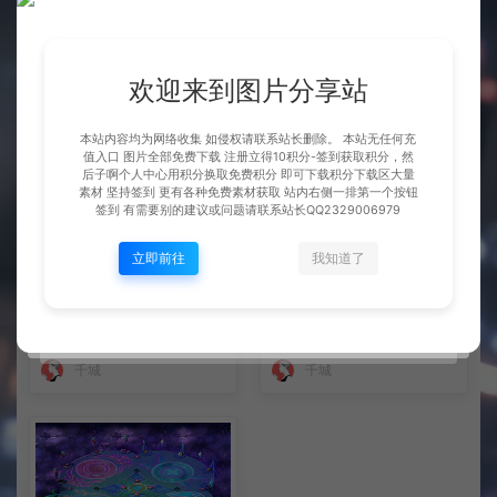
地图展示
地图展示
千城
千城
欢迎来到图片分享站
本站内容均为网络收集 如侵权请联系站长删除。 本站无任何充
值入口 图片全部免费下载 注册立得10积分-签到获取积分，然
后子啊个人中心用积分换取免费积分 即可下载积分下载区大量
素材 坚持签到 更有各种免费素材获取 站内右侧一排第一个按钮
签到 有需要别的建议或问题请联系站长QQ2329006979
立即前往
我知道了
地图系列 第一篇-私聊看细节
地图 BOSS镇魔地 可放10只B
OSS
地图展示
地图展示
千城
千城