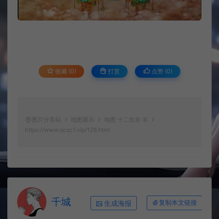
收藏 (0)
打赏
点赞 (
0
)
图片分享站
地图展示
地图 十二生肖 羊
https://www.qcsc1.vip/128.html
千城
生成海报
复制本文链接