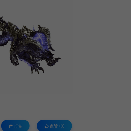
打赏
点赞 (
0
)