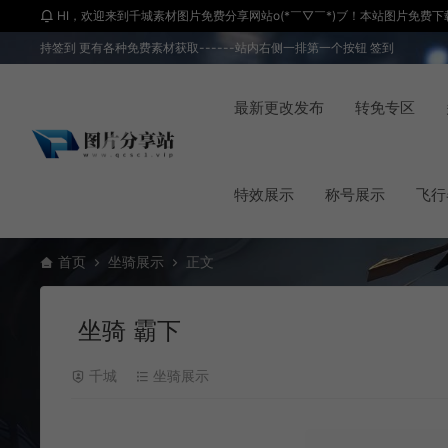
HI，欢迎来到千城素材图片免费分享网站o(*￣▽￣*)ブ！本站图片免费下载 
持签到 更有各种免费素材获取------站内右侧一排第一个按钮 签到
最新更改发布
转免专区
特效展示
称号展示
飞行
首页
坐骑展示
正文
坐骑 霸下
千城
坐骑展示