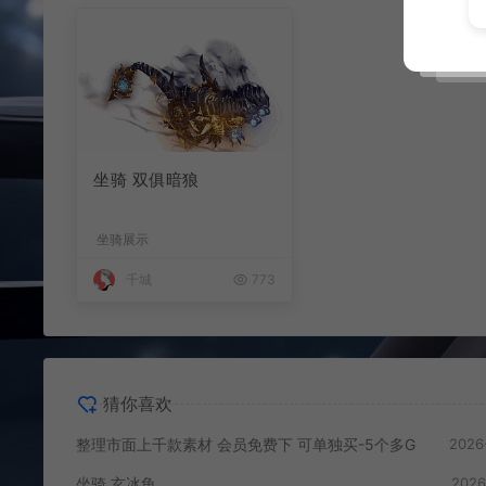
坐骑 双俱暗狼
坐骑展示
千城
773
猜你喜欢
整理市面上千款素材 会员免费下 可单独买-5个多G
2026
坐骑 玄冰龟
2026