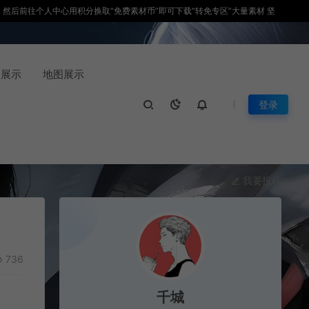
积分，然后前往个人中心用积分换取“免费素材币”即可下载“转免专区”大量素材 坚
装展示
地图展示
登录
我要投稿
736
千城