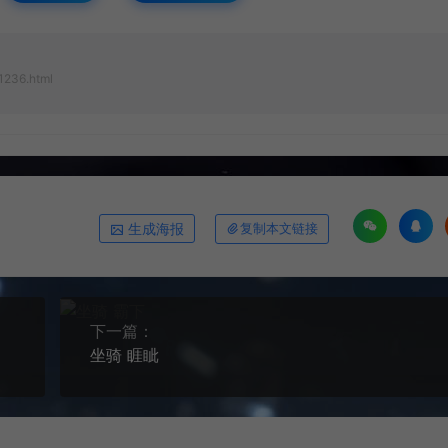
1236.html
生成海报
复制本文链接
下一篇：
坐骑 睚眦