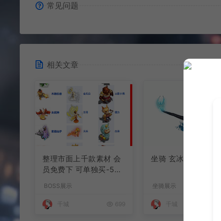
常见问题
相关文章
整理市面上千款素材 会
坐骑 玄冰龟
员免费下 可单独买-5个
多G
BOSS展示
坐骑展示
千城
699
千城