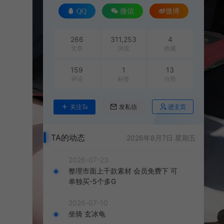
QQ
微信
微博
266
311,253
4
文章
浏览
收藏
159
1
13
评论
标签
分类
进主页
关注Ta
发私信
TA的动态
2026年8月7日 星期五
2026-07-23
整理市面上千款素材 会员免费下 可
单独买-5个多G
2026-07-10
坐骑 玄冰龟