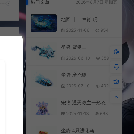
热门文章
2026年8月7日 星期五
地图 十二生肖 虎
2025-11-06
954
坐骑 饕餮王
2026-06-10
359
坐骑 摩托艇
2026-07-10
402
宠物 通天教主一形态
2025-11-13
668
691
坐骑 4只进化马