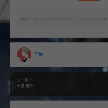
图片分享站
坐骑展示
坐骑 霸下
https://www.qcsc1.vip/
千城
上一篇：
坐骑 狴犴