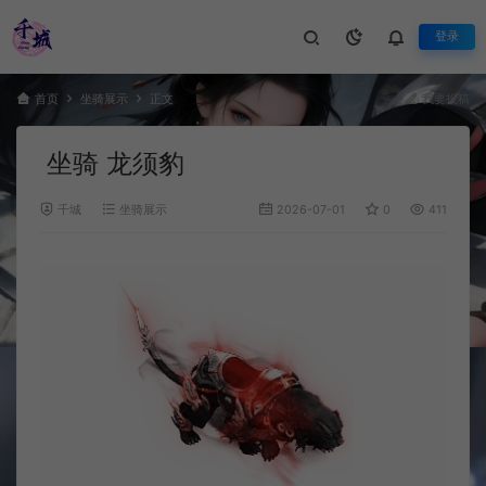
登录
首页
坐骑展示
正文
我要投稿
坐骑 龙须豹
千城
坐骑展示
2026-07-01
0
411