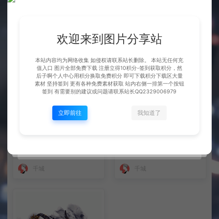
下 可单独买-5个多G
BOSS展示
坐骑展示
欢迎来到图片分享站
千城
千城
本站内容均为网络收集 如侵权请联系站长删除。 本站无任何充
值入口 图片全部免费下载 注册立得10积分-签到获取积分，然
后子啊个人中心用积分换取免费积分 即可下载积分下载区大量
素材 坚持签到 更有各种免费素材获取 站内右侧一排第一个按钮
签到 有需要别的建议或问题请联系站长QQ2329006979
立即前往
我知道了
坐骑 火凤
坐骑 凤舞九天
坐骑展示
坐骑展示
千城
千城