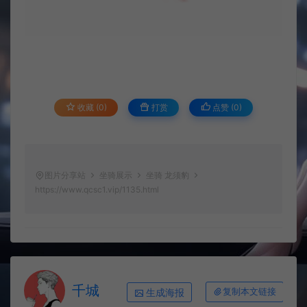
收藏 (0)
打赏
点赞 (
0
)
图片分享站
坐骑展示
坐骑 龙须豹
https://www.qcsc1.vip/1135.html
千城
生成海报
复制本文链接