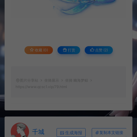
收藏 (0)
打赏
点赞 (
2
)
图片分享站
坐骑展示
坐骑 幽海梦鲸
https://www.qcsc1.vip/79.html
千城
生成海报
复制本文链接