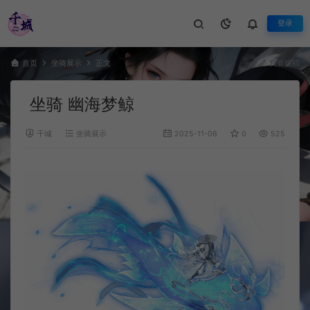
登录
首页
坐骑展示
正文
我要投稿
坐骑 幽海梦鲸
千城
坐骑展示
2025-11-06
0
525