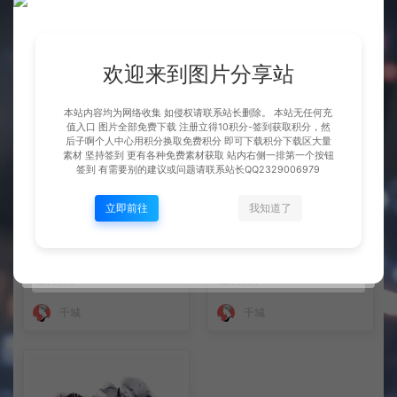
整理市面上千款素材 会员免费
坐骑 玄冰龟
下 可单独买-5个多G
BOSS展示
坐骑展示
欢迎来到图片分享站
千城
千城
本站内容均为网络收集 如侵权请联系站长删除。 本站无任何充
值入口 图片全部免费下载 注册立得10积分-签到获取积分，然
后子啊个人中心用积分换取免费积分 即可下载积分下载区大量
素材 坚持签到 更有各种免费素材获取 站内右侧一排第一个按钮
签到 有需要别的建议或问题请联系站长QQ2329006979
立即前往
我知道了
坐骑 火凤
坐骑 凤舞九天
坐骑展示
坐骑展示
千城
千城