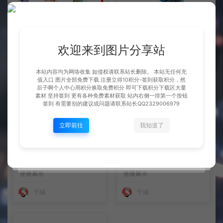
整理市面上千款素材 会员免费
坐骑 玄冰龟
下 可单独买-5个多G
BOSS展示
坐骑展示
欢迎来到图片分享站
千城
千城
本站内容均为网络收集 如侵权请联系站长删除。 本站无任何充
值入口 图片全部免费下载 注册立得10积分-签到获取积分，然
后子啊个人中心用积分换取免费积分 即可下载积分下载区大量
素材 坚持签到 更有各种免费素材获取 站内右侧一排第一个按钮
签到 有需要别的建议或问题请联系站长QQ2329006979
立即前往
我知道了
坐骑 火凤
坐骑 凤舞九天
坐骑展示
坐骑展示
千城
千城