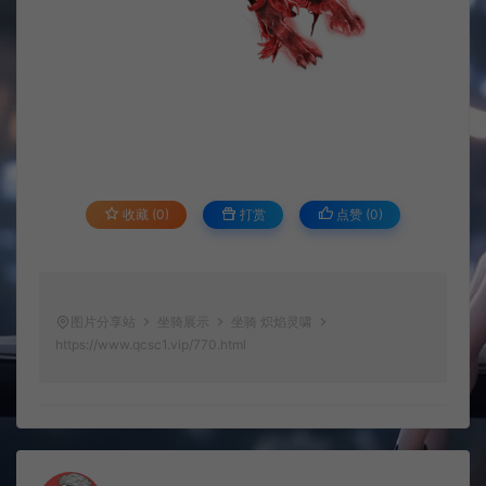
收藏 (0)
打赏
点赞 (
0
)
图片分享站
坐骑展示
坐骑 炽焰灵啸
https://www.qcsc1.vip/770.html