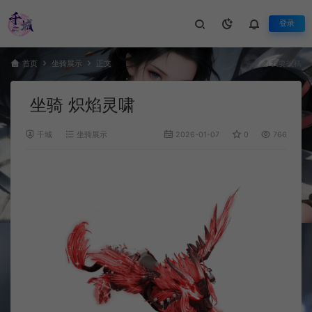
登录
首页
坐骑展示
正文
我要投稿
坐骑 炽焰灵啸
千城
坐骑展示
2026-01-07
0
766