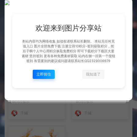
整理市面上千款素材 会员免费
宠物 姜子牙
下 可单独买-5个多G
BOSS展示
BOSS展示
欢迎来到图片分享站
千城
千城
本站内容均为网络收集 如侵权请联系站长删除。 本站无任何充
值入口 图片全部免费下载 注册立得10积分-签到获取积分，然
后子啊个人中心用积分换取免费积分 即可下载积分下载区大量
素材 坚持签到 更有各种免费素材获取 站内右侧一排第一个按钮
签到 有需要别的建议或问题请联系站长QQ2329006979
立即前往
我知道了
BOSS 御驾亲征
宠物BOSS 暗裔亚衡
BOSS展示
BOSS展示
千城
千城