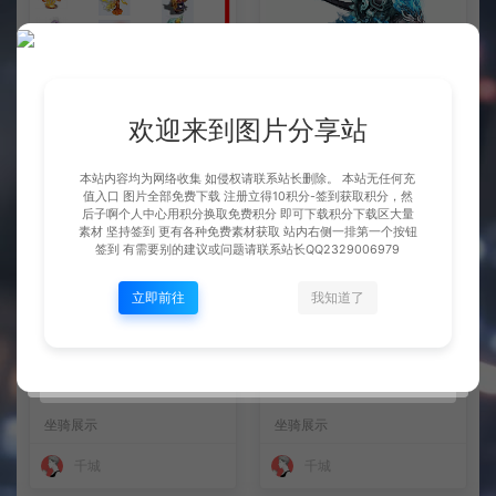
整理市面上千款素材 会员免费
坐骑 玄冰龟
下 可单独买-5个多G
欢迎来到图片分享站
BOSS展示
坐骑展示
千城
千城
本站内容均为网络收集 如侵权请联系站长删除。 本站无任何充
值入口 图片全部免费下载 注册立得10积分-签到获取积分，然
后子啊个人中心用积分换取免费积分 即可下载积分下载区大量
素材 坚持签到 更有各种免费素材获取 站内右侧一排第一个按钮
签到 有需要别的建议或问题请联系站长QQ2329006979
立即前往
我知道了
坐骑 火凤
坐骑 凤舞九天
坐骑展示
坐骑展示
千城
千城