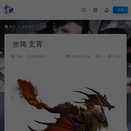
登录
首页
坐骑展示
正文
我要投稿
坐骑 玄霄
千城
坐骑展示
2026-07-08
0
1,010