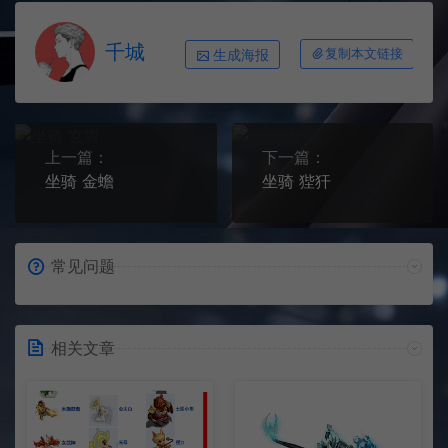
千城
生成海报
复制本文链接
上一篇：
下一篇：
坐骑 金蟾
坐骑 狴犴
常见问题
相关文章