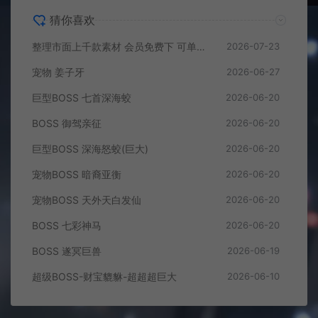
猜你喜欢
整理市面上千款素材 会员免费下 可单独买-5个多G
2026-07-23
宠物 姜子牙
2026-06-27
巨型BOSS 七首深海蛟
2026-06-20
BOSS 御驾亲征
2026-06-20
巨型BOSS 深海怒蛟(巨大)
2026-06-20
宠物BOSS 暗裔亚衡
2026-06-20
宠物BOSS 天外天白发仙
2026-06-20
BOSS 七彩神马
2026-06-20
BOSS 遂冥巨兽
2026-06-19
超级BOSS-财宝貔貅-超超超巨大
2026-06-10