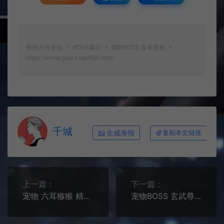
图片分享站
BOSS展示
宠物BOSS 朱雀尊使
https://www.qcsc1.vip/556.html
千城
生成海报
复制本文链接
上一篇：
下一篇：
宠物 六耳猕猴 精灵形态
宠物BOSS 玄武尊使