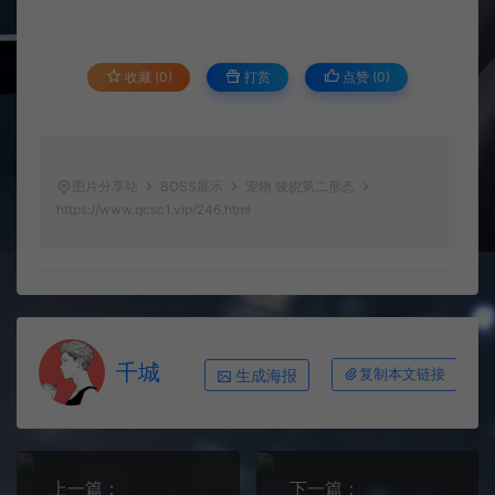
收藏 (0)
打赏
点赞 (
0
)
图片分享站
BOSS展示
宠物 狻猊第二形态
https://www.qcsc1.vip/246.html
千城
生成海报
复制本文链接
上一篇：
下一篇：