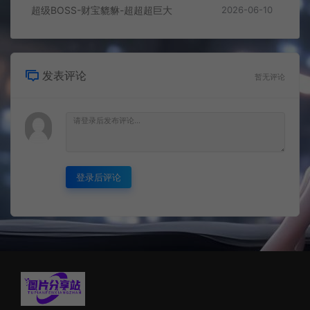
超级BOSS-财宝貔貅-超超超巨大
2026-06-10
发表评论
暂无评论
登录后评论