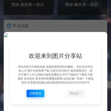
宠物 狻猊第一形态
宠物 獬豸第一形态
常见问题
相关文章
欢迎来到图片分享站
本站内容均为网络收集 如侵权请联系站长删除。 本站无任何充
值入口 图片全部免费下载 注册立得10积分-签到获取积分，然
后子啊个人中心用积分换取免费积分 即可下载积分下载区大量
素材 坚持签到 更有各种免费素材获取 站内右侧一排第一个按钮
签到 有需要别的建议或问题请联系站长QQ2329006979
整理市面上千款素材 会员免费
宠物 姜子牙
立即前往
我知道了
下 可单独买-5个多G
BOSS展示
BOSS展示
千城
千城