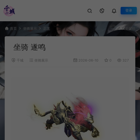
登录
首页
坐骑展示
正文
我要投稿
坐骑 遂鸣
千城
坐骑展示
2026-06-10
0
327