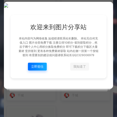
整理市面上千款素材 会员免费
坐骑 玄冰龟
下 可单独买-5个多G
BOSS展示
坐骑展示
欢迎来到图片分享站
千城
千城
本站内容均为网络收集 如侵权请联系站长删除。 本站无任何充
值入口 图片全部免费下载 注册立得10积分-签到获取积分，然
后子啊个人中心用积分换取免费积分 即可下载积分下载区大量
素材 坚持签到 更有各种免费素材获取 站内右侧一排第一个按钮
签到 有需要别的建议或问题请联系站长QQ2329006979
立即前往
我知道了
坐骑 火凤
坐骑 凤舞九天
坐骑展示
坐骑展示
千城
千城