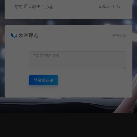
宠物 通天教主二形态
2025-11-13
发表评论
暂无评论
登录后评论