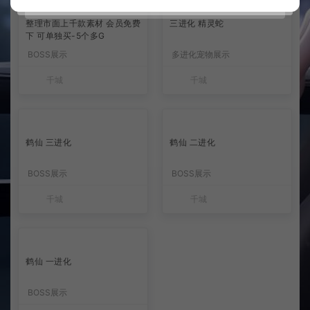
整理市面上千款素材 会员免费
三进化 精灵蛇
下 可单独买-5个多G
BOSS展示
多进化宠物展示
千城
千城
鹤仙 三进化
鹤仙 二进化
BOSS展示
BOSS展示
千城
千城
鹤仙 一进化
BOSS展示