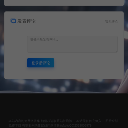
发表评论
暂无评论
登录后评论
本站内容均为网络收集 如侵权请联系站长删除。 本站无任何充值入口 图片全部
免费下载 有需要别的建议或问题请联系站长QQ2329006979