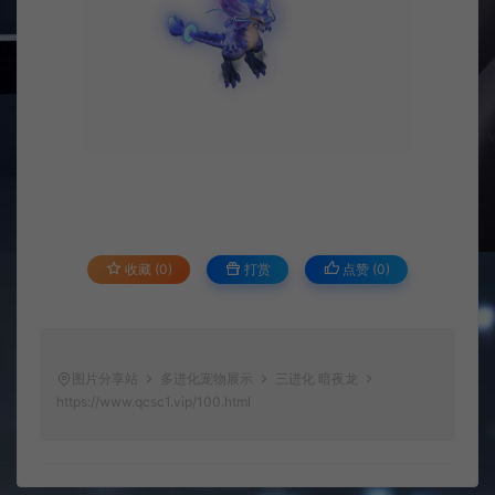
收藏 (0)
打赏
点赞 (
0
)
图片分享站
多进化宠物展示
三进化 暗夜龙
https://www.qcsc1.vip/100.html