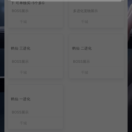
下 可单独买-5个多G
BOSS展示
多进化宠物展示
千城
千城
鹤仙 三进化
鹤仙 二进化
BOSS展示
BOSS展示
千城
千城
鹤仙 一进化
BOSS展示
千城