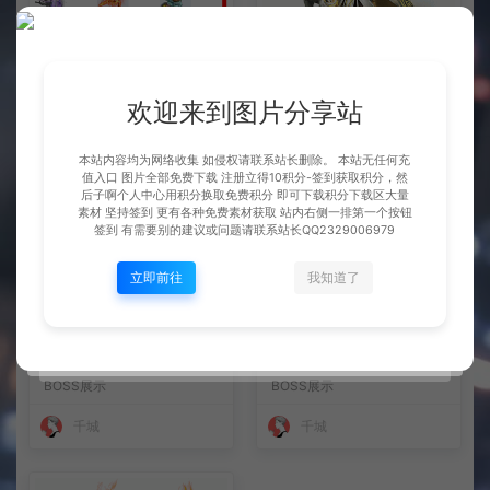
整理市面上千款素材 会员免费
宠物 姜子牙
下 可单独买-5个多G
BOSS展示
BOSS展示
欢迎来到图片分享站
千城
千城
本站内容均为网络收集 如侵权请联系站长删除。 本站无任何充
值入口 图片全部免费下载 注册立得10积分-签到获取积分，然
后子啊个人中心用积分换取免费积分 即可下载积分下载区大量
素材 坚持签到 更有各种免费素材获取 站内右侧一排第一个按钮
签到 有需要别的建议或问题请联系站长QQ2329006979
立即前往
我知道了
BOSS 御驾亲征
宠物BOSS 暗裔亚衡
BOSS展示
BOSS展示
千城
千城