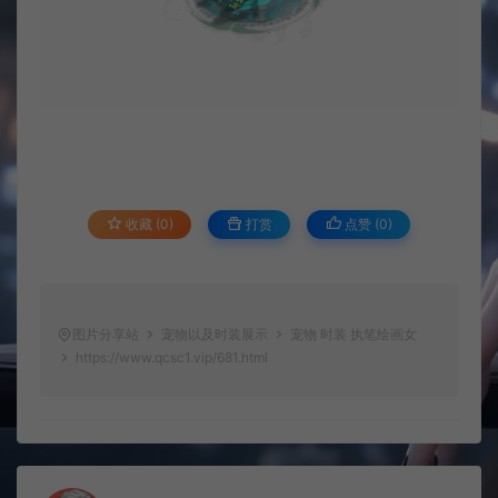
收藏 (0)
打赏
点赞 (
0
)
图片分享站
宠物以及时装展示
宠物 时装 执笔绘画女
https://www.qcsc1.vip/681.html