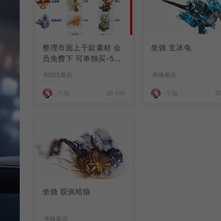
整理市面上千款素材 会
坐骑 玄冰龟
员免费下 可单独买-5个
多G
BOSS展示
坐骑展示
千城
698
千城
坐骑 双俱暗狼
坐骑展示