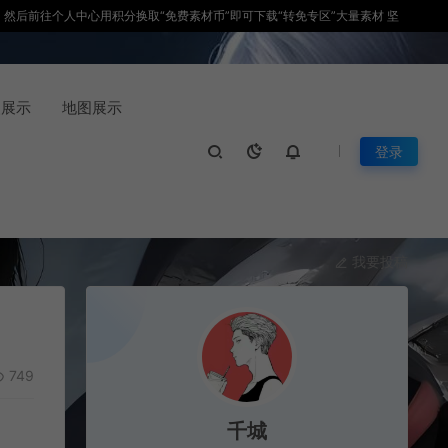
积分，然后前往个人中心用积分换取“免费素材币”即可下载“转免专区”大量素材 坚
装展示
地图展示
登录
我要投稿
749
千城