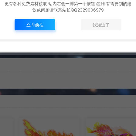
生成海报
复制本文链接
更有各种免费素材获取 站内右侧一排第一个按钮 签到 有需要别的建
议或问题请联系站长QQ2329006979
立即前往
我知道了
下一篇：
坐骑 挖掘机