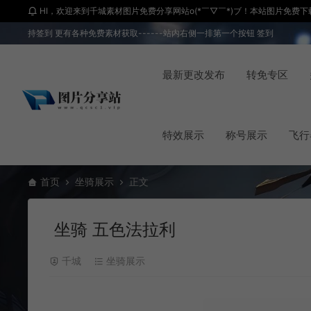
HI，欢迎来到千城素材图片免费分享网站o(*￣▽￣*)ブ！本站图片免费下载 
持签到 更有各种免费素材获取------站内右侧一排第一个按钮 签到
最新更改发布
转免专区
特效展示
称号展示
飞行
首页
坐骑展示
正文
坐骑 五色法拉利
千城
坐骑展示