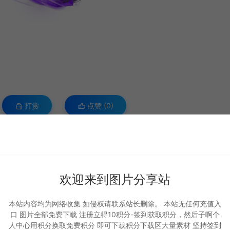
打赏
点赞 (
0
)
1.vip/1245.html
欢迎来到图片分享站
本站内容均为网络收集 如侵权请联系站长删除。 本站无任何充值入
口 图片全部免费下载 注册立得10积分-签到获取积分，然后子啊个
人中心用积分换取免费积分 即可下载积分下载区大量素材 坚持签到