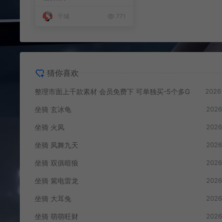
千城
771
猜你喜欢
整理市面上千款素材 会员免费下 可单独买-5个多G
2026
坐骑 玄冰龟
2026
坐骑 火凤
2026
坐骑 凤舞九天
2026
坐骑 双俱暗狼
2026
坐骑 紫电雷龙
2026
坐骑 大耳兔
2026
坐骑 萌萌旺财
2026