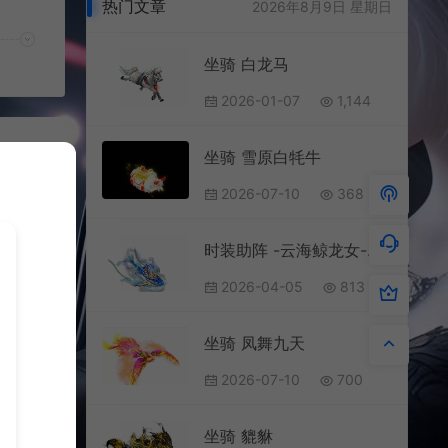
热门文章
2026年8月9日 星期日
坐骑 白龙马
2026-01-07
1,144
坐骑 雪原白牦牛
2026-07-10
368
时装助阵 -云海鲸龙女-带站立动态-游戏内站的久自动抖动
2026-04-05
813
坐骑 凤舞九天
2026-07-10
700
坐骑 貔貅
700