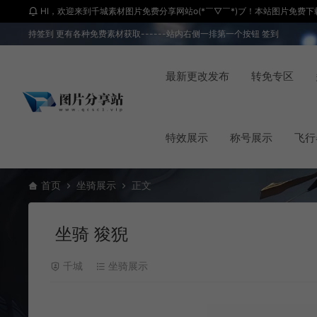
HI，欢迎来到千城素材图片免费分享网站o(*￣▽￣*)ブ！本站图片免费下载 
持签到 更有各种免费素材获取------站内右侧一排第一个按钮 签到
最新更改发布
转免专区
特效展示
称号展示
飞行
首页
坐骑展示
正文
坐骑 狻猊
千城
坐骑展示