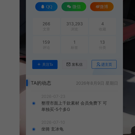
QQ
微信
微博
266
313,293
4
文章
浏览
收藏
159
1
13
评论
标签
分类
进主页
关注Ta
发私信
TA的动态
2026年8月9日 星期日
2026-07-23
整理市面上千款素材 会员免费下 可
单独买-5个多G
2026-07-10
坐骑 玄冰龟