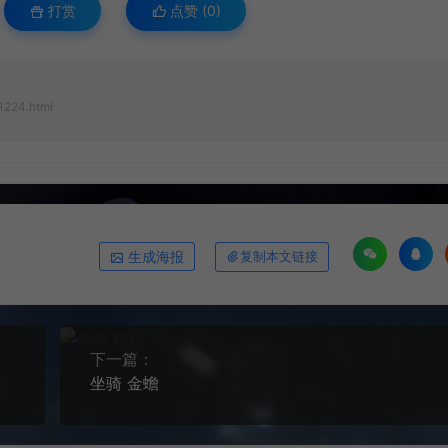
打赏
点赞 (
0
)
1224.html
生成海报
复制本文链接
下一篇：
坐骑 金蟾