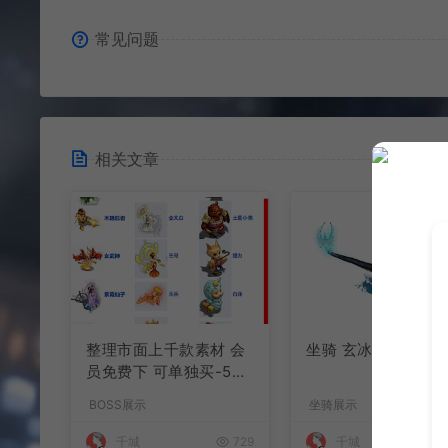
常见问题
相关文章
整理市面上千款素材 会
坐骑 玄冰龟
员免费下 可单独买-5个
多G
BOSS展示
坐骑展示
千城
729
千城