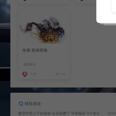
坐骑 双俱暗狼
坐骑展示
千城
783
猜你喜欢
整理市面上千款素材 会员免费下 可单独买-5个多G
2026