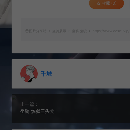
收藏 (0)
图片分享站
坐骑展示
坐骑 狻猊
https://www.qcsc1.vip/
千城
上一篇：
坐骑 炼狱三头犬