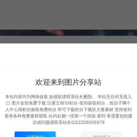
欢迎来到图片分享站
本站内容均为网络收集 如侵权请联系站长删除。 本站无任何充值入
口 图片全部免费下载 注册立得10积分-签到获取积分，然后子啊个
坐骑 火凤
坐骑 凤舞九天
人中心用积分换取免费积分 即可下载积分下载区大量素材 坚持签到
更有各种免费素材获取 站内右侧一排第一个按钮 签到 有需要别的建
议或问题请联系站长QQ2329006979
坐骑展示
坐骑展示
694
千城
876
千城