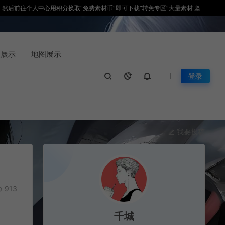
积分，然后前往个人中心用积分换取“免费素材币”即可下载“转免专区”大量素材 坚
装展示
地图展示
登录
我要投稿
913
千城