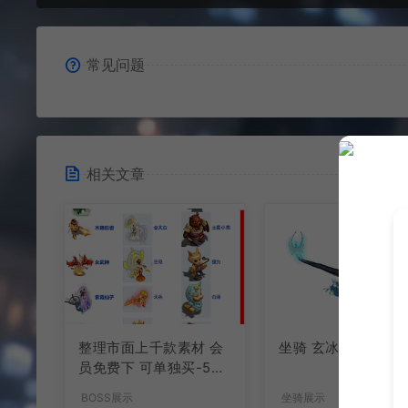
常见问题
相关文章
整理市面上千款素材 会
坐骑 玄冰龟
员免费下 可单独买-5个
多G
BOSS展示
坐骑展示