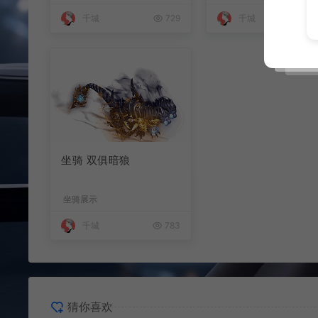
千城
729
千城
坐骑 双俱暗狼
坐骑展示
千城
783
猜你喜欢