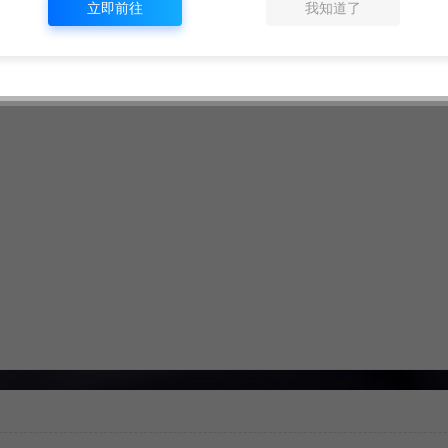
立即前往
我知道了
694
千城
876
千城