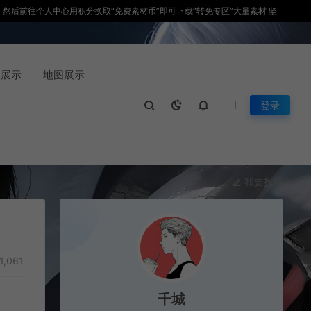
积分，然后前往个人中心用积分换取“免费素材币”即可下载“转免专区”大量素材 坚
装展示
地图展示
登录
我要投稿
1,061
千城