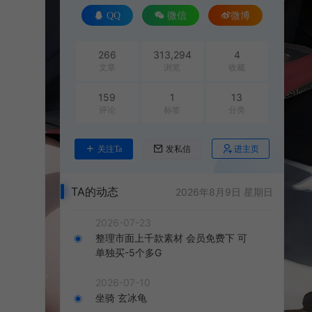
QQ
微信
微博
266
313,294
4
文章
浏览
收藏
159
1
13
评论
标签
分类
进主页
关注Ta
发私信
TA的动态
2026年8月9日 星期日
2026-07-23
整理市面上千款素材 会员免费下 可
单独买-5个多G
2026-07-10
坐骑 玄冰龟