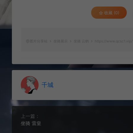
收藏 (0)
图片分享站
坐骑展示
坐骑 云鹤
https://www.qcsc1.vip/
千城
上一篇：
坐骑 雷皇