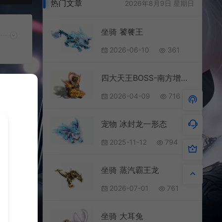
热门文章
2026年8月9日 星期日
坐骑 饕餮王
2026-06-10
361
四大天王BOSS-南方增长天王
2026-04-09
716
宠物 冰封龙一形态
2025-11-12
794
坐骑 蒸汽霸王龙
2026-07-01
761
坐骑 大耳兔