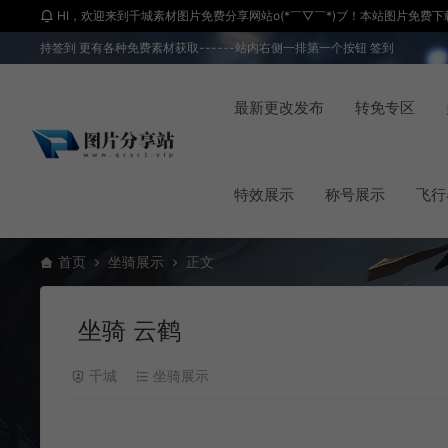
HI，欢迎来到千城素材图片免费分享网站o(*￣▽￣*)ブ！本站图片免费下载 
持签到 更有各种免费素材获取------站内右侧一排第一个按钮 签到
最新更改发布
转免专区
特效展示
称号展示
飞行
首页
坐骑展示
正文
坐骑 云鹤
千城
坐骑展示