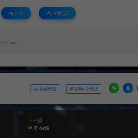
打赏
点赞 (
0
)
1183.html
生成海报
复制本文链接
下一篇：
坐骑 福锦