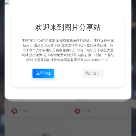
整理市面上千款素材 会员免费
坐骑 玄冰龟
下 可单独买-5个多G
BOSS展示
坐骑展示
欢迎来到图片分享站
千城
千城
本站内容均为网络收集 如侵权请联系站长删除。 本站无任何充
值入口 图片全部免费下载 注册立得10积分-签到获取积分，然
后子啊个人中心用积分换取免费积分 即可下载积分下载区大量
素材 坚持签到 更有各种免费素材获取 站内右侧一排第一个按钮
签到 有需要别的建议或问题请联系站长QQ2329006979
立即前往
我知道了
坐骑 火凤
坐骑 凤舞九天
坐骑展示
坐骑展示
千城
千城