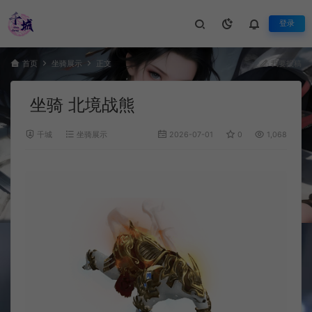
登录
首页
坐骑展示
正文
我要投稿
坐骑 北境战熊
千城
坐骑展示
2026-07-01
0
1,068