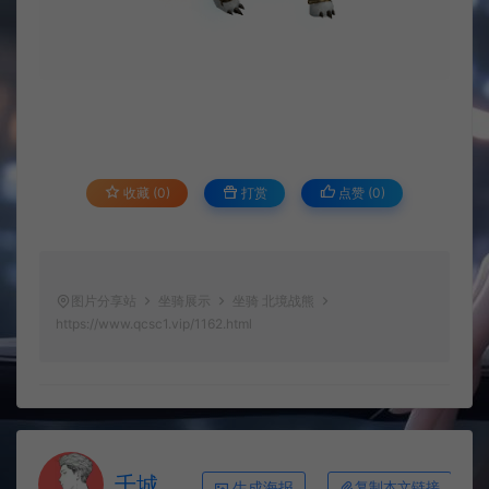
收藏 (0)
打赏
点赞 (
0
)
图片分享站
坐骑展示
坐骑 北境战熊
https://www.qcsc1.vip/1162.html
千城
生成海报
复制本文链接