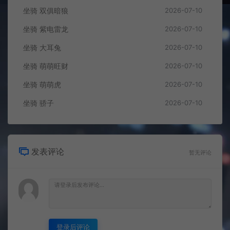
坐骑 双俱暗狼
2026-07-10
坐骑 紫电雷龙
2026-07-10
坐骑 大耳兔
2026-07-10
坐骑 萌萌旺财
2026-07-10
坐骑 萌萌虎
2026-07-10
坐骑 骄子
2026-07-10
发表评论
暂无评论
登录后评论